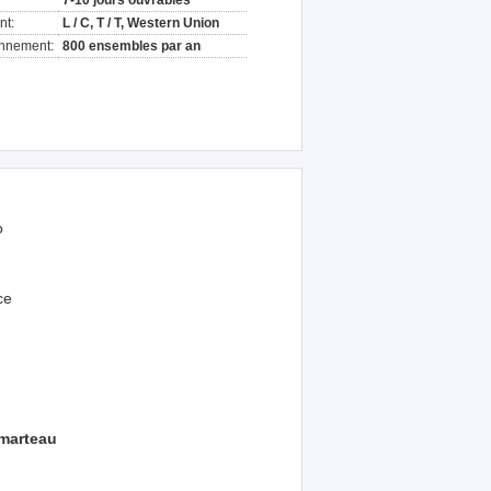
7-10 jours ouvrables
nt:
L / C, T / T, Western Union
onnement:
800 ensembles par an
o
ce
 marteau