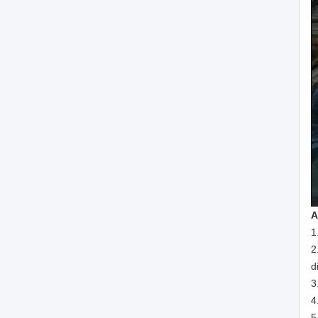
A
1
2
d
3
4
5