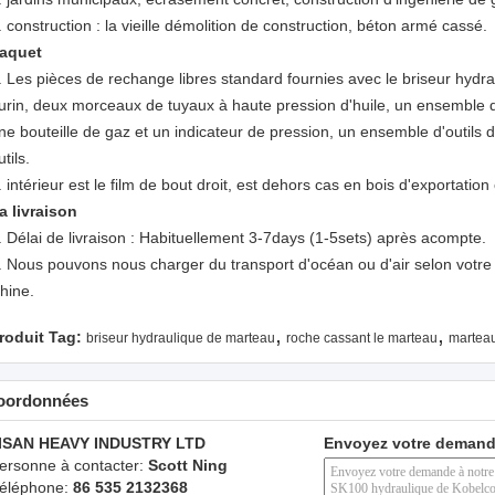
. construction : la vieille démolition de construction, béton armé cassé.
aquet
.
Les pièces de rechange libres standard fournies avec le briseur hyd
urin, deux morceaux de tuyaux à haute pression d'huile, un ensemble de
ne bouteille de gaz et un indicateur de pression, un ensemble d'outils 
utils.
. intérieur est le film de bout droit, est dehors cas en bois d'exportat
a livraison
.
Délai de livraison : Habituellement 3-7days (1-5sets) après acompte.
. Nous pouvons nous charger du transport d'océan ou d'air selon votre
hine.
,
,
roduit Tag:
briseur hydraulique de marteau
roche cassant le marteau
marteau
oordonnées
ISAN HEAVY INDUSTRY LTD
Envoyez votre demand
ersonne à contacter:
Scott Ning
éléphone:
86 535 2132368