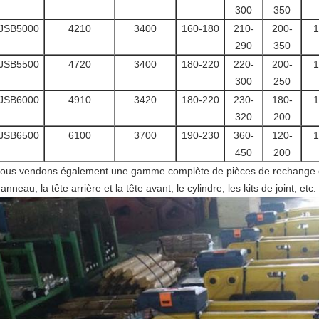
300
350
JSB5000
4210
3400
160-180
210-
200-
1
290
350
JSB5500
4720
3400
180-220
220-
200-
1
300
250
JSB6000
4910
3420
180-220
230-
180-
1
320
200
JSB6500
6100
3700
190-230
360-
120-
1
450
200
ous vendons également une gamme complète de pièces de rechange en
'anneau, la tête arrière et la tête avant, le cylindre, les kits de joint, etc.