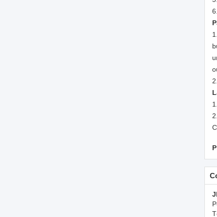
6
P
1
b
u
o
2
L
1
2
C
P
C
J
P
T