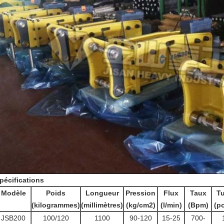
pécifications
Modèle
Poids
Longueur
Pression
Flux
Taux
T
(kilogrammes)
(millimètres)
(kg/cm2)
(l/min)
(Bpm)
(p
JSB200
100/120
1100
90-120
15-25
700-