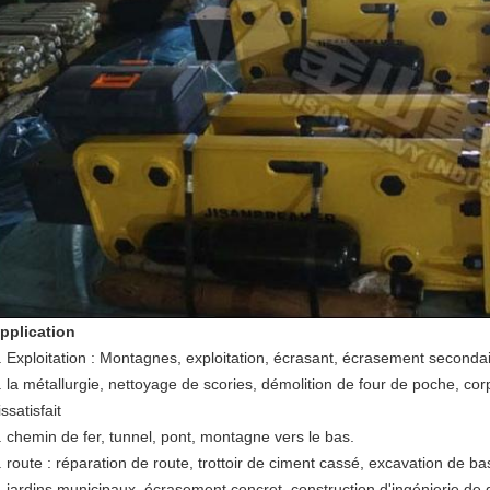
pplication
.
Exploitation : Montagnes, exploitation, écrasant, écrasement seconda
. la métallurgie, nettoyage de scories, démolition de four de poche, c
issatisfait
. chemin de fer, tunnel, pont, montagne vers le bas.
. route : réparation de route, trottoir de ciment cassé, excavation de ba
. jardins municipaux, écrasement concret, construction d'ingénierie de gaz