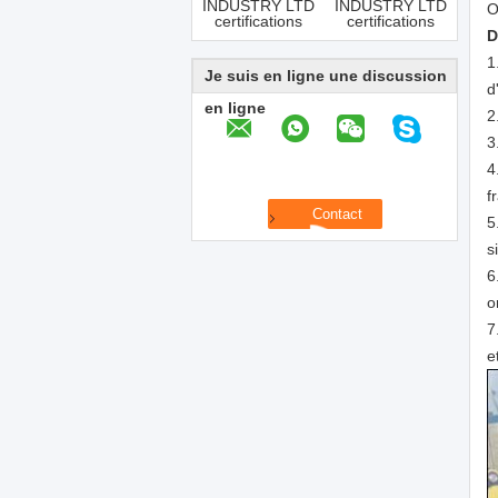
O
D
1
Je suis en ligne une discussion
d
en ligne
2
3
4
f
5
s
6
o
7
e