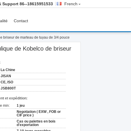
& Support
86--18615951533
French
alité
Contact
e briseur de marteau de tuyau de 3/4 pouce
ique de Kobelco de briseur
:
La Chine
JISAN
CE, ISO
JSB800T
nt et expédition:
e min:
1 jeu
Negotiation ( EXW , FOB or
CIF price )
Cas ou palettes en bois
d'exportation