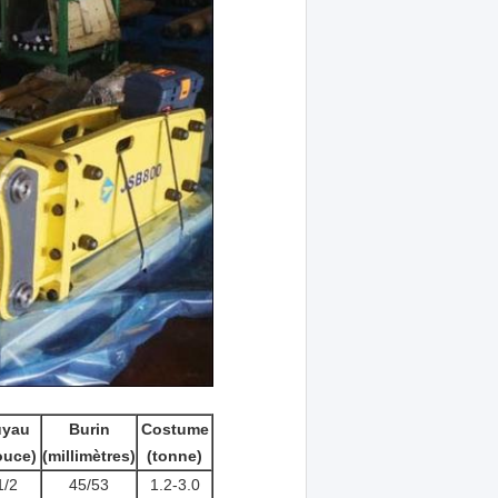
uyau
Burin
Costume
ouce)
(millimètres)
(tonne)
1/2
45/53
1.2-3.0