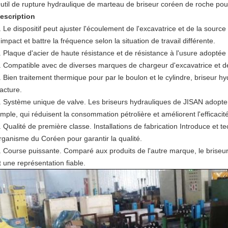
util de rupture hydraulique de marteau de briseur coréen de roche pou
escription
. Le dispositif peut ajuster l'écoulement de l'excavatrice et de la source d
'impact et battre la fréquence selon la situation de travail différente.
. Plaque d'acier de haute résistance et de résistance à l'usure adoptée 
. Compatible avec de diverses marques de chargeur d'excavatrice et de 
. Bien traitement thermique pour par le boulon et le cylindre, briseur
racture.
. Système unique de valve. Les briseurs hydrauliques de JISAN adopten
imple, qui réduisent la consommation pétrolière et améliorent l'efficaci
. Qualité de première classe. Installations de fabrication Introduce et t
rganisme du Coréen pour garantir la qualité.
. Course puissante. Comparé aux produits de l'autre marque, le briseu
t une représentation fiable.