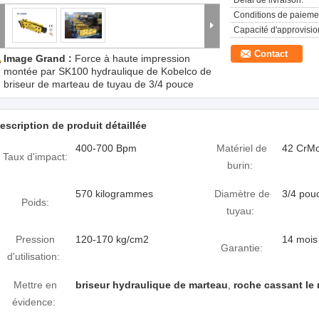
Délai de livraison:
Conditions de paieme
Capacité d'approvisi
Contact
Image Grand :
Force à haute impression
montée par SK100 hydraulique de Kobelco de
briseur de marteau de tuyau de 3/4 pouce
escription de produit détaillée
400-700 Bpm
Matériel de
42 CrM
Taux d'impact:
burin:
570 kilogrammes
Diamètre de
3/4 pou
Poids:
tuyau:
Pression
120-170 kg/cm2
14 mois
Garantie:
d'utilisation:
Mettre en
briseur hydraulique de marteau
,
roche cassant le
évidence: