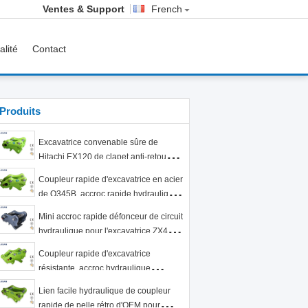
Ventes & Support
French
alité
Contact
Produits
Excavatrice convenable sûre de
Hitachi EX120 de clapet anti-retour de
sécurité de coupleur rapide
Coupleur rapide d'excavatrice en acier
d'excavatrice de serrure
de Q345B, accroc rapide hydraulique
de PC50 PC60
Mini accroc rapide défonceur de circuit
hydraulique pour l'excavatrice ZX400
ZX450 EX400 de Hitachi
Coupleur rapide d'excavatrice
résistante, accroc hydraulique
d'excavatrice pour PC300
Lien facile hydraulique de coupleur
rapide de pelle rétro d'OEM pour