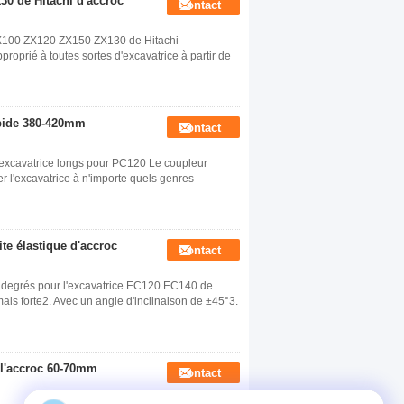
0 de Hitachi d'accroc
Contact
 ZX100 ZX120 ZX150 ZX130 de Hitachi
pproprié à toutes sortes d'excavatrice à partir de
apide 380-420mm
Contact
'excavatrice longs pour PC120 Le coupleur
r l'excavatrice à n'importe quels genres
te élastique d'accroc
Contact
5 degrés pour l'excavatrice EC120 EC140 de
ais forte2. Avec un angle d'inclinaison de ±45°3.
 l'accroc 60-70mm
Contact