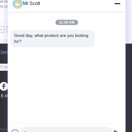
que inclinant le coupleur pour l'excavatrice de
Mr Scott
 comme le ripper, le marteau hydraulique, ...
11:58 AM
>
>|
Good day, what product are you looking 
for?
Demande de soumission
Envoyez
sgs
E-Mail
Plan du site
|
Site mobile
JISAN HEAVY INDUSTRY LTD. All Rights