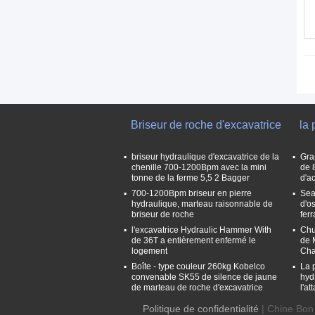
Briseur de roche d'excavatrice
la 
briseur hydraulique d'excavatrice de la
Gra
chenille 700-1200Bpm avec la mini
de 8
tonne de la ferme 5,5 2 Bagger
d'ac
700-1200Bpm briseur en pierre
Sea
hydraulique, marteau raisonnable de
d'os
briseur de roche
fer
l'excavatrice Hydraulic Hammer With
Chu
de 36T a entièrement enfermé le
de 
logement
Cha
Boîte - type couleur 260kg Kobelco
La 
convenable SK55 de silence de jaune
hyd
de marteau de roche d'excavatrice
l'a
Politique de confidentialité
| Chine Bon 