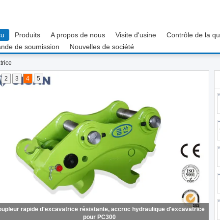
çu
Produits
A propos de nous
Visite d'usine
Contrôle de la qu
nde de soumission
Nouvelles de société
trice
2
3
4
5
upleur rapide d'excavatrice résistante, accroc hydraulique d'excavatrice
pour PC300