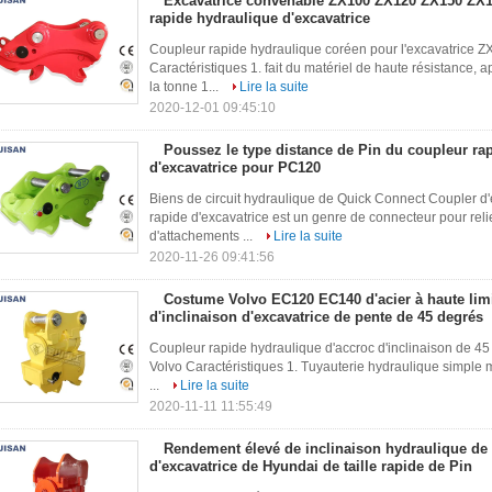
Excavatrice convenable ZX100 ZX120 ZX150 ZX13
rapide hydraulique d'excavatrice
Coupleur rapide hydraulique coréen pour l'excavatrice
Caractéristiques 1. fait du matériel de haute résistance, a
la tonne 1...
Lire la suite
2020-12-01 09:45:10
Poussez le type distance de Pin du coupleur r
d'excavatrice pour PC120
Biens de circuit hydraulique de Quick Connect Coupler d
rapide d'excavatrice est un genre de connecteur pour relie
d'attachements ...
Lire la suite
2020-11-26 09:41:56
Costume Volvo EC120 EC140 d'acier à haute limi
d'inclinaison d'excavatrice de pente de 45 degrés
Coupleur rapide hydraulique d'accroc d'inclinaison de 4
Volvo Caractéristiques 1. Tuyauterie hydraulique simple m
...
Lire la suite
2020-11-11 11:55:49
Rendement élevé de inclinaison hydraulique de
d'excavatrice de Hyundai de taille rapide de Pin