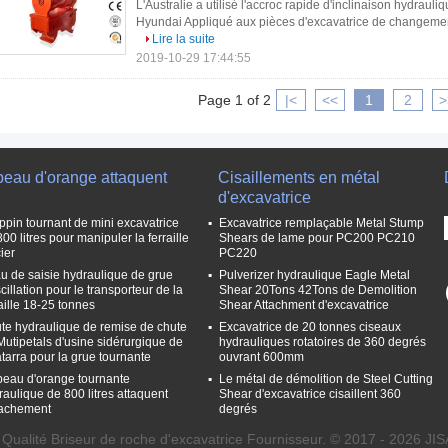
L'Australie a utilisé l'accroc rapide d'inclinaison hydrauli
Hyundai Appliqué aux pièces d'excavatrice de changement,
Lire la suite
2019-10-29 17:44:55
Page 1 of 2
|<
<<
1
2
>
peau d'orange attaquent
Cisaillements en métal
d'excavatrice
ppin tournant de mini excavatrice
Excavatrice remplaçable Metal Stump
00 litres pour manipuler la ferraille
Shears de lame pour PC200 PC210
ier
PC220
u de saisie hydraulique de grue
Pulverizer hydraulique Eagle Metal
cillation pour le transporteur de la
Shear 20Tons 42Tons de Demolition
raille 18-25 tonnes
Shear Attachment d'excavatrice
te hydraulique de remise de chute
Excavatrice de 20 tonnes ciseaux
Mutipetals d'usine sidérurgique de
hydrauliques rotatoires de 360 ​​degrés
tarra pour la grue tournante
ouvrant 600mm
peau d'orange tournante
Le métal de démolition de Steel Cutting
raulique de 800 litres attaquent
Shear d'excavatrice cisaillent 360
ttachement
degrés
Qualité Briseur de roche d'excavatrice Fournisseur. © 2017 - 2026 