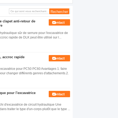
l'excavatrice PC400 PC450 de
 clapet anti-retour de
Contact
re
hydraulique sûr de serrure pour l'excavatrice de
oc rapide de DLK peut être utilisé sur l...
, accroc rapide
Contact
excavatrice pour PC50 PC60 Avantages 1. faire
our changer différents genres d'attachements.2.
que pour l'excavatrice
Contact
i d'excavatrice de circuit hydraulique Une
s traiter le type d'un-corps plutôt que le type ...