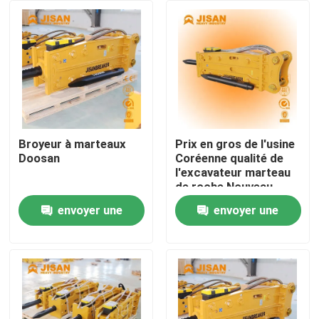
Visite d'usine
Contrôle de qualité
Contactez-nous
Broyeur à marteaux
Prix en gros de l'usine
Doosan
Coréenne qualité de
l'excavateur marteau
Demandez une citation
de roche Nouveau
bâtiment de
envoyer une
envoyer une
l'exploitation minière
Company News
de la roche de rupture
demande
demande
de moteur de moteur
de châssis
Briseur de roche d'excavatrice
briseur hydraulique de roche