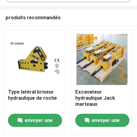
produits recommandés
Type latéral briseur
Excavateur
Maison
hydraulique de roche
hydraulique Jack
marteaux
Produits
envoyer une
envoyer une
demande
demande
Au sujet de nous