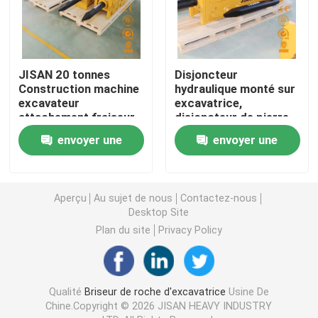
Briseur de roche de marteau
JISAN 20 tonnes
Disjoncteur
Excavatrice Mounted Pile Hammer
Construction machine
hydraulique monté sur
excavateur
excavatrice,
attachement fraiseur
disjoncteur de pierre
Cisaillements en métal d'excavatrice
hydraulique marteau
envoyer une
envoyer une
avec moteur de base
haute puissance
demande
demande
Pulverizer concret hydraulique
Aperçu
Au sujet de nous
Contactez-nous
Desktop Site
Broyeur de béton d'excavatrice
Plan du site
Privacy Policy
Le rondin hydraulique attaquent
Qualité
Briseur de roche d'excavatrice
Usine De
Grippage de roche d'excavatrice
Chine.Copyright © 2026 JISAN HEAVY INDUSTRY