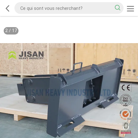
2
/
17