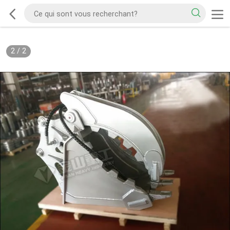
2
/
2