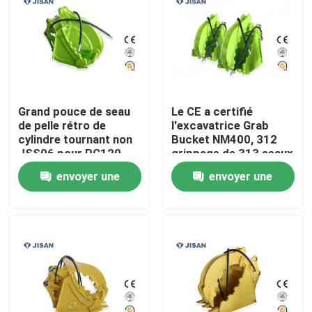
Grand pouce de seau
Le CE a certifié
de pelle rétro de
l'excavatrice Grab
cylindre tournant non
Bucket NM400, 312
JSS06 pour PC120
grippage de 313 seaux
PC160
pour l'excavatrice
envoyer une
envoyer une
demande
demande
Maison
Produits
Au sujet de nous