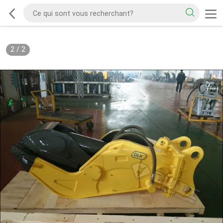
2
/
2