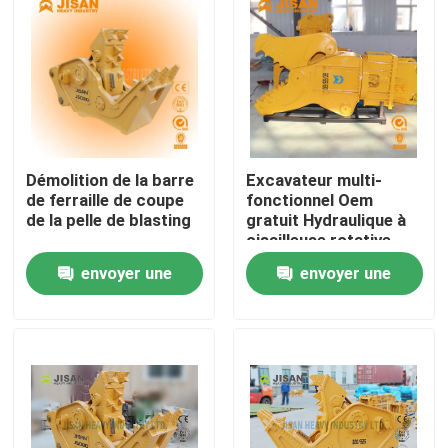
Démolition de la barre
Excavateur multi-
de ferraille de coupe
fonctionnel Oem
de la pelle de blasting
gratuit Hydraulique à
cisailleuse rotative
Pulvérisateur de béton
envoyer une
envoyer une
pour une excavatrice
de 20 tonnes
Maison
demande
demande
Produits
Au sujet de nous