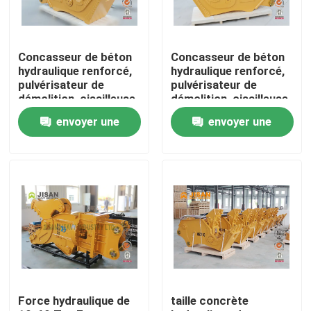
Visite d'usine
Concasseur de béton
Concasseur de béton
hydraulique renforcé,
hydraulique renforcé,
Contrôle de qualité
pulvérisateur de
pulvérisateur de
démolition, cisailleuse
démolition, cisailleuse
hydraulique pour
hydraulique pour
envoyer une
envoyer une
toutes les
toutes les
Contactez-nous
excavatrices
excavatrices
demande
demande
Demandez une citation
Company News
Briseur de roche d'excavatrice
Force hydraulique de
taille concrète
briseur hydraulique de roche