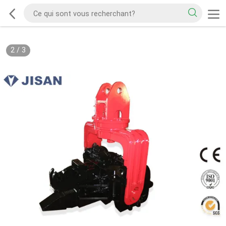
2
/
3