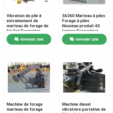
Visite d'usine
Vibration de pile à
Sk360 Marteau à piles
entraînement de
Forage à piles
marteau de forage de
Nouveau produit 40
Contrôle de qualité
bit Set Excavator
tonnes Excavateur
Vente OEM ODM
Marteau à piles Prix de
envoyer une
envoyer une
Service CE SGS
qualité CE OEM ODM
Qualité du nouveau
Service Machine
Contactez-nous
demande
demande
produit
Demandez une citation
Company News
Briseur de roche d'excavatrice
Machine de forage
Machine diesel
marteau de forage
vibratoire portative de
briseur hydraulique de roche