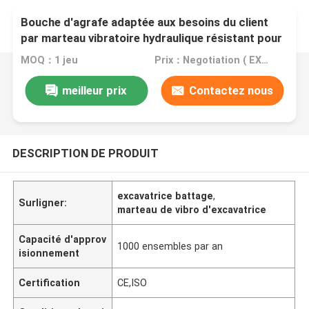
Bouche d'agrafe adaptée aux besoins du client
par marteau vibratoire hydraulique résistant pour
la pile de feuille de 12 mètres
MOQ：1 jeu
Prix：Negotiation ( EXW , FOB or CIF price )
meilleur prix
Contactez nous
DESCRIPTION DE PRODUIT
excavatrice battage
,
Surligner:
marteau de vibro d'excavatrice
Capacité d'approv
1000 ensembles par an
isionnement
Certification
CE,ISO