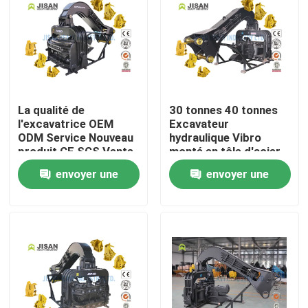
La qualité de
30 tonnes 40 tonnes
l'excavatrice OEM
Excavateur
ODM Service Nouveau
hydraulique Vibro
produit CE SGS Vente
monté en tôle d'acier
Vibrateur
ou en pile de ciment
envoyer une
envoyer une
photovoltaïque
demande
demande
Maison
Produits
Au sujet de nous